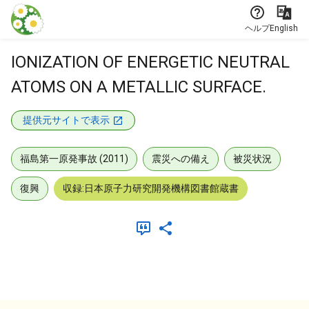
本文に飛ぶ
ヘルプ
English
IONIZATION OF ENERGETIC NEUTRAL
ATOMS ON A METALLIC SURFACE.
提供元サイトで表示
福島第一原発事故 (2011)
震災への備え
被災状況
復興
収録:日本原子力研究開発機構図書館蔵書
メタデータ