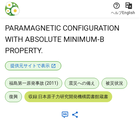
本文に飛ぶ
ヘルプ
English
PARAMAGNETIC CONFIGURATION
WITH ABSOLUTE MINIMUM-B
PROPERTY.
提供元サイトで表示
福島第一原発事故 (2011)
震災への備え
被災状況
復興
収録:日本原子力研究開発機構図書館蔵書