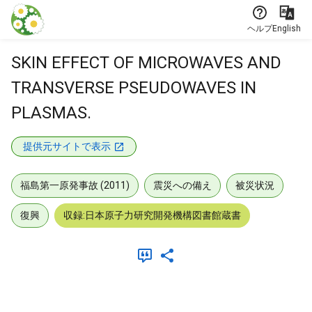
本文に飛ぶ
ヘルプ
English
SKIN EFFECT OF MICROWAVES AND
TRANSVERSE PSEUDOWAVES IN
PLASMAS.
提供元サイトで表示
福島第一原発事故 (2011)
震災への備え
被災状況
復興
収録:日本原子力研究開発機構図書館蔵書