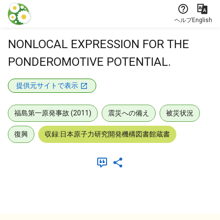
本文に飛ぶ
ヘルプ
English
NONLOCAL EXPRESSION FOR THE
PONDEROMOTIVE POTENTIAL.
提供元サイトで表示
福島第一原発事故 (2011)
震災への備え
被災状況
復興
収録:日本原子力研究開発機構図書館蔵書
メタデータ