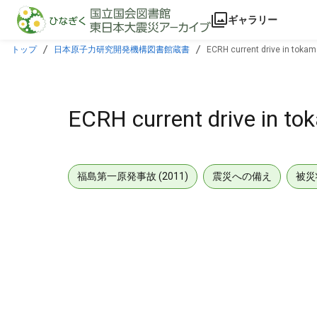
本文に飛ぶ
ギャラリー
トップ
日本原子力研究開発機構図書館蔵書
ECRH current drive in toka
ECRH current drive in t
福島第一原発事故 (2011)
震災への備え
被災
メタデータ