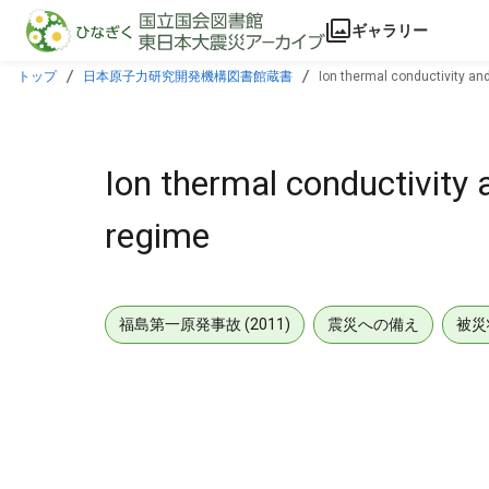
本文に飛ぶ
ギャラリー
トップ
日本原子力研究開発機構図書館蔵書
Ion thermal conductivity and
Ion thermal conductivity a
regime
福島第一原発事故 (2011)
震災への備え
被災