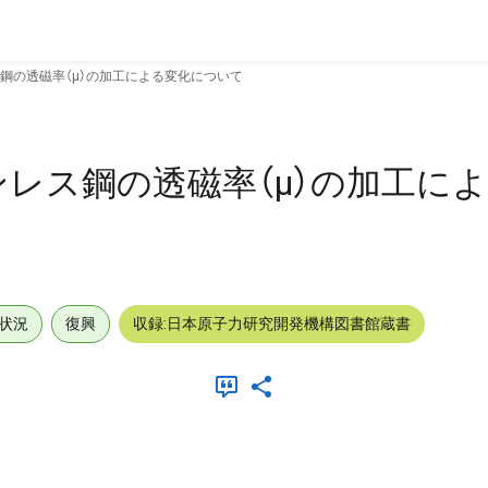
鋼の透磁率（μ）の加工による変化について
レス鋼の透磁率（μ）の加工に
状況
復興
収録:日本原子力研究開発機構図書館蔵書