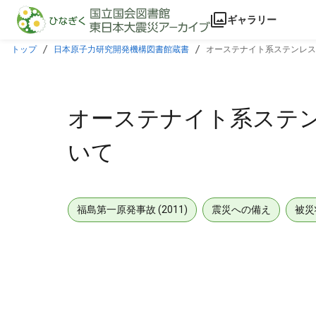
本文に飛ぶ
ギャラリー
トップ
日本原子力研究開発機構図書館蔵書
オーステナイト系ステンレス
オーステナイト系ステン
いて
福島第一原発事故 (2011)
震災への備え
被災