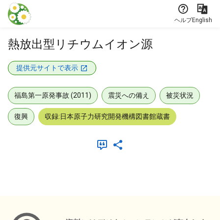
本文に飛ぶ
ヘルプ
English
熱放出型リチウムイオン源
提供元サイトで表示
福島第一原発事故 (2011)
震災への備え
被災状況
復興
収録:日本原子力研究開発機構図書館蔵書
メタデータ