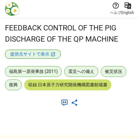
本文に飛ぶ
ヘルプ
English
FEEDBACK CONTROL OF THE PIG
DISCHARGE OF THE QP MACHINE
提供元サイトで表示
福島第一原発事故 (2011)
震災への備え
被災状況
復興
収録:日本原子力研究開発機構図書館蔵書
メタデータ