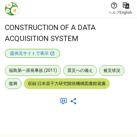
本文に飛ぶ
ヘルプ
English
CONSTRUCTION OF A DATA
ACQUISITION SYSTEM
提供元サイトで表示
福島第一原発事故 (2011)
震災への備え
被災状況
復興
収録:日本原子力研究開発機構図書館蔵書
メタデータ