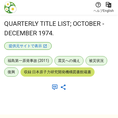
本文に飛ぶ
ヘルプ
English
QUARTERLY TITLE LIST; OCTOBER -
DECEMBER 1974.
提供元サイトで表示
福島第一原発事故 (2011)
震災への備え
被災状況
復興
収録:日本原子力研究開発機構図書館蔵書
メタデータ