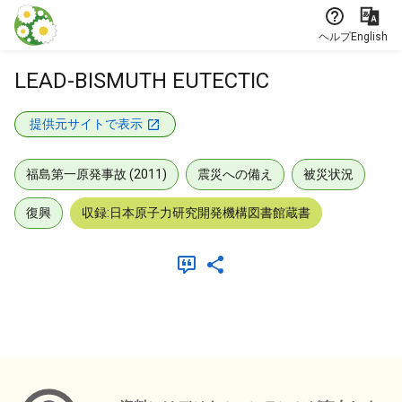
本文に飛ぶ
ヘルプ
English
LEAD-BISMUTH EUTECTIC
提供元サイトで表示
福島第一原発事故 (2011)
震災への備え
被災状況
復興
収録:日本原子力研究開発機構図書館蔵書
メタデータ