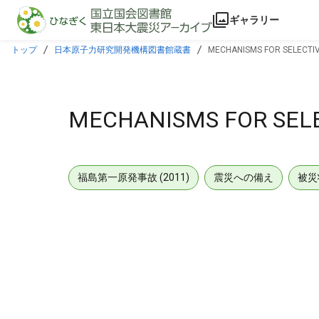
本文に飛ぶ
ギャラリー
トップ
日本原子力研究開発機構図書館蔵書
MECHANISMS FOR SELECTI
MECHANISMS FOR SELE
福島第一原発事故 (2011)
震災への備え
被災
メタデータ