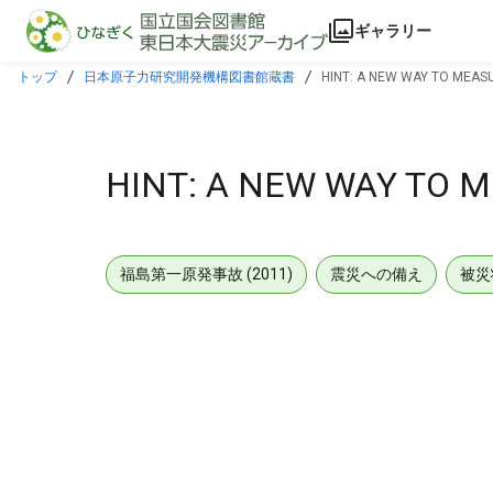
本文に飛ぶ
ギャラリー
トップ
日本原子力研究開発機構図書館蔵書
HINT: A NEW WAY TO MEAS
HINT: A NEW WAY TO 
福島第一原発事故 (2011)
震災への備え
被災
メタデータ