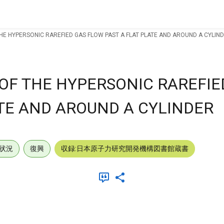
HE HYPERSONIC RAREFIED GAS FLOW PAST A FLAT PLATE AND AROUND A CYLIN
OF THE HYPERSONIC RAREFIE
ATE AND AROUND A CYLINDER
状況
復興
収録:日本原子力研究開発機構図書館蔵書