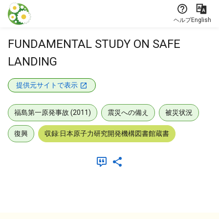
本文に飛ぶ
ヘルプ
English
FUNDAMENTAL STUDY ON SAFE
LANDING
提供元サイトで表示
福島第一原発事故 (2011)
震災への備え
被災状況
復興
収録:日本原子力研究開発機構図書館蔵書
メタデータ