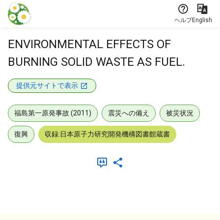
本文に飛ぶ
ヘルプ
English
ENVIRONMENTAL EFFECTS OF
BURNING SOLID WASTE AS FUEL.
提供元サイトで表示
福島第一原発事故 (2011)
震災への備え
被災状況
復興
収録:日本原子力研究開発機構図書館蔵書
メタデータ