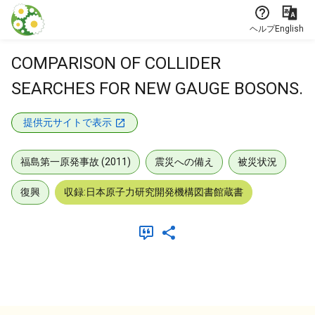
本文に飛ぶ
ヘルプ
English
COMPARISON OF COLLIDER
SEARCHES FOR NEW GAUGE BOSONS.
提供元サイトで表示
福島第一原発事故 (2011)
震災への備え
被災状況
復興
収録:日本原子力研究開発機構図書館蔵書
メタデータ