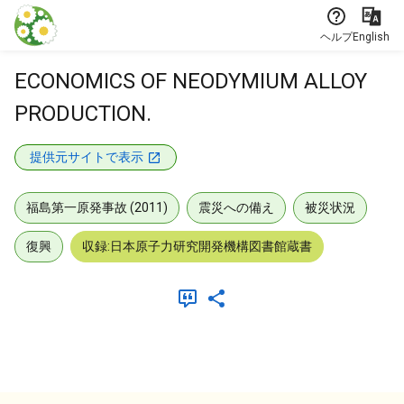
本文に飛ぶ
ヘルプ
English
ECONOMICS OF NEODYMIUM ALLOY
PRODUCTION.
提供元サイトで表示
福島第一原発事故 (2011)
震災への備え
被災状況
復興
収録:日本原子力研究開発機構図書館蔵書
メタデータ