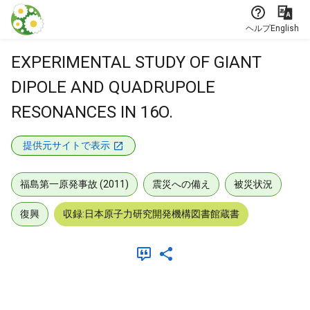
本文に飛ぶ
ヘルプ
English
EXPERIMENTAL STUDY OF GIANT
DIPOLE AND QUADRUPOLE
RESONANCES IN 16O.
提供元サイトで表示
福島第一原発事故 (2011)
震災への備え
被災状況
復興
収録:日本原子力研究開発機構図書館蔵書