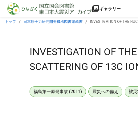
本文に飛ぶ
ギャラリー
トップ
日本原子力研究開発機構図書館蔵書
INVESTIGATION OF THE NUC
INVESTIGATION OF TH
SCATTERING OF 13C IO
福島第一原発事故 (2011)
震災への備え
被災