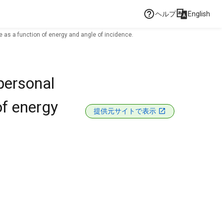
ヘルプ
English
e as a function of energy and angle of incidence.
 personal
of energy
提供元サイトで表示