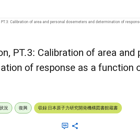
, PT.3: Calibration of area and personal dosemeters and determination of respons
on, PT.3: Calibration of area and
tion of response as a function 
状況
復興
収録:日本原子力研究開発機構図書館蔵書