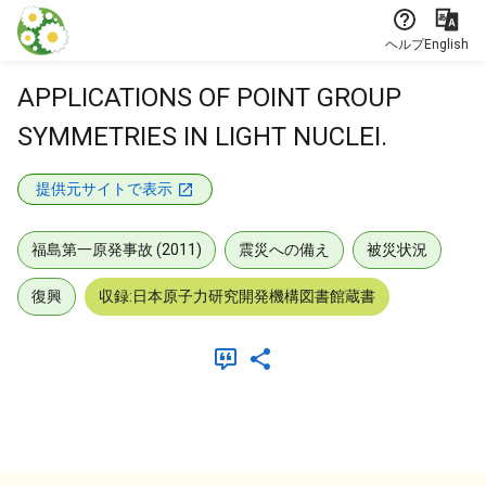
本文に飛ぶ
ヘルプ
English
APPLICATIONS OF POINT GROUP
SYMMETRIES IN LIGHT NUCLEI.
提供元サイトで表示
福島第一原発事故 (2011)
震災への備え
被災状況
復興
収録:日本原子力研究開発機構図書館蔵書
メタデータ