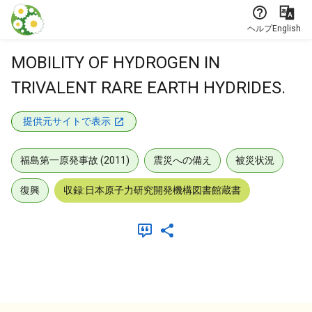
本文に飛ぶ
ヘルプ
English
MOBILITY OF HYDROGEN IN
TRIVALENT RARE EARTH HYDRIDES.
提供元サイトで表示
福島第一原発事故 (2011)
震災への備え
被災状況
復興
収録:日本原子力研究開発機構図書館蔵書
メタデータ