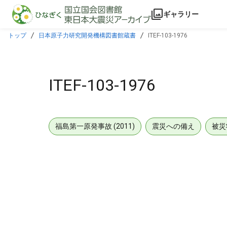
本文に飛ぶ
ギャラリー
トップ
日本原子力研究開発機構図書館蔵書
ITEF-103-1976
ITEF-103-1976
福島第一原発事故 (2011)
震災への備え
被災
メタデータ