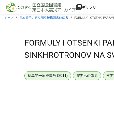
本文に飛ぶ
ギャラリー
トップ
日本原子力研究開発機構図書館蔵書
FORMULY I OTSENKI PARA
FORMULY I OTSENKI 
SINKHROTRONOV NA SV
福島第一原発事故 (2011)
震災への備え
被災