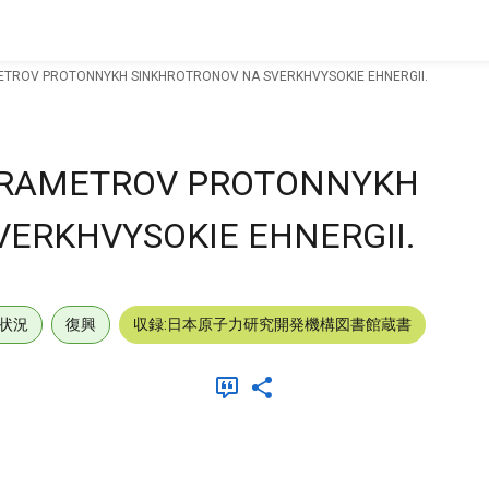
METROV PROTONNYKH SINKHROTRONOV NA SVERKHVYSOKIE EHNERGII.
PARAMETROV PROTONNYKH
ERKHVYSOKIE EHNERGII.
状況
復興
収録:日本原子力研究開発機構図書館蔵書