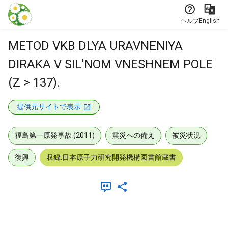
本文に飛ぶ
ヘルプ
English
METOD VKB DLYA URAVNENIYA
DIRAKA V SIL'NOM VNESHNEM POLE
(Z > 137).
提供元サイトで表示
福島第一原発事故 (2011)
震災への備え
被災状況
復興
収録:日本原子力研究開発機構図書館蔵書