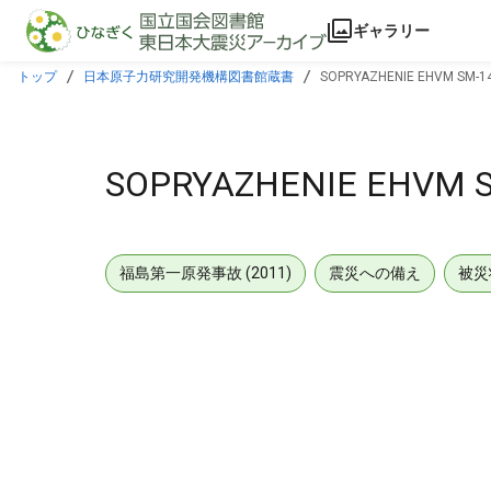
本文に飛ぶ
ギャラリー
トップ
日本原子力研究開発機構図書館蔵書
SOPRYAZHENIE EHVM SM-142
SOPRYAZHENIE EHVM SM
福島第一原発事故 (2011)
震災への備え
被災
メタデータ