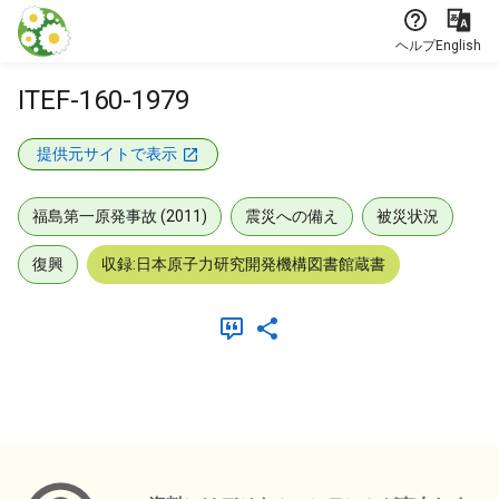
本文に飛ぶ
ヘルプ
English
ITEF-160-1979
提供元サイトで表示
福島第一原発事故 (2011)
震災への備え
被災状況
復興
収録:日本原子力研究開発機構図書館蔵書
メタデータ