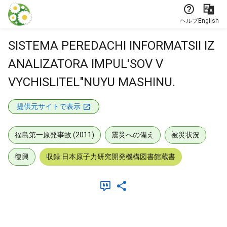
本文に飛ぶ
ヘルプ
English
SISTEMA PEREDACHI INFORMATSII IZ
ANALIZATORA IMPUL'SOV V
VYCHISLITEL"NUYU MASHINU.
提供元サイトで表示
福島第一原発事故 (2011)
震災への備え
被災状況
復興
収録:日本原子力研究開発機構図書館蔵書