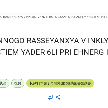
O RASSEYANXYA V INKLYUZIVNYKH PROTSESSAKH S UCHASTIEM YADER 6LI PRI E
NNOGO RASSEYANXYA V INKL
IEM YADER 6LI PRI EHNERGII
状況
復興
収録:日本原子力研究開発機構図書館蔵書