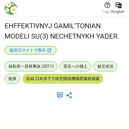
本文に飛ぶ
ヘルプ
English
EHFFEKTIVNYJ GAMIL'TONIAN
MODELI SU(3) NECHETNYKH YADER.
提供元サイトで表示
福島第一原発事故 (2011)
震災への備え
被災状況
復興
収録:日本原子力研究開発機構図書館蔵書
メタデータ