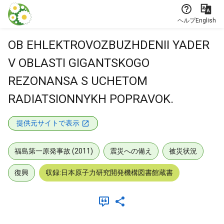
本文に飛ぶ
ヘルプ
English
OB EHLEKTROVOZBUZHDENII YADER
V OBLASTI GIGANTSKOGO
REZONANSA S UCHETOM
RADIATSIONNYKH POPRAVOK.
提供元サイトで表示
福島第一原発事故 (2011)
震災への備え
被災状況
復興
収録:日本原子力研究開発機構図書館蔵書