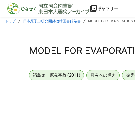
本文に飛ぶ
ギャラリー
トップ
日本原子力研究開発機構図書館蔵書
MODEL FOR EVAPORATION O
MODEL FOR EVAPORATI
福島第一原発事故 (2011)
震災への備え
被災
メタデータ