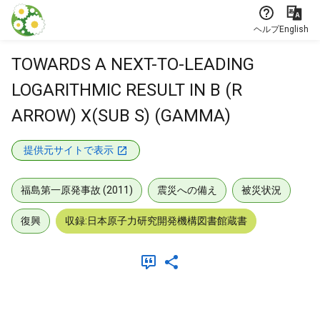
本文に飛ぶ
ヘルプ
English
TOWARDS A NEXT-TO-LEADING
LOGARITHMIC RESULT IN B (R
ARROW) X(SUB S) (GAMMA)
提供元サイトで表示
福島第一原発事故 (2011)
震災への備え
被災状況
復興
収録:日本原子力研究開発機構図書館蔵書