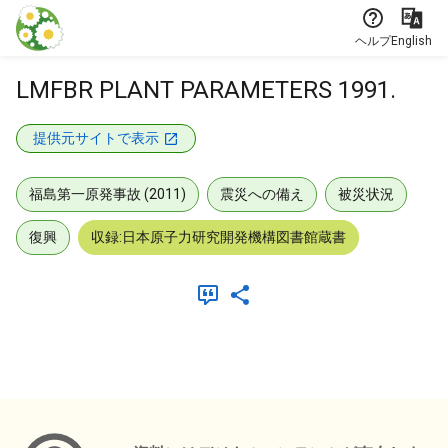
本文に飛ぶ
ヘルプ
English
LMFBR PLANT PARAMETERS 1991.
提供元サイトで表示
福島第一原発事故 (2011)
震災への備え
被災状況
復興
収録:日本原子力研究開発機構図書館蔵書
メタデータ