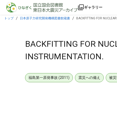
本文に飛ぶ
ギャラリー
トップ
日本原子力研究開発機構図書館蔵書
BACKFITTING FOR NUCLEA
BACKFITTING FOR NU
INSTRUMENTATION.
福島第一原発事故 (2011)
震災への備え
被災