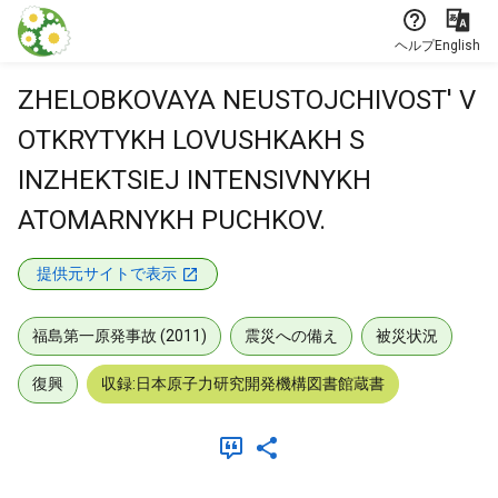
本文に飛ぶ
ヘルプ
English
ZHELOBKOVAYA NEUSTOJCHIVOST' V
OTKRYTYKH LOVUSHKAKH S
INZHEKTSIEJ INTENSIVNYKH
ATOMARNYKH PUCHKOV.
提供元サイトで表示
福島第一原発事故 (2011)
震災への備え
被災状況
復興
収録:日本原子力研究開発機構図書館蔵書