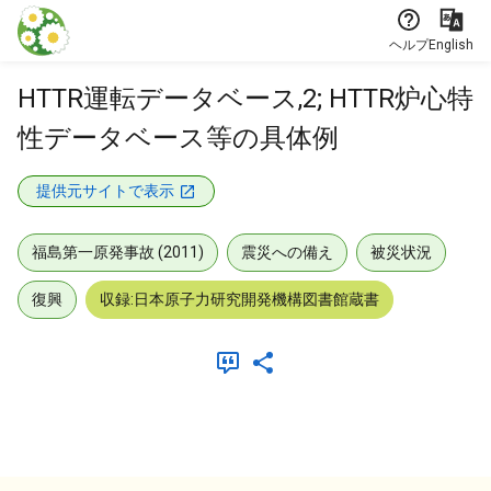
本文に飛ぶ
ヘルプ
English
HTTR運転データベース,2; HTTR炉心特
性データベース等の具体例
提供元サイトで表示
福島第一原発事故 (2011)
震災への備え
被災状況
復興
収録:日本原子力研究開発機構図書館蔵書
メタデータ