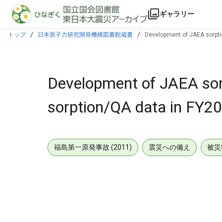
本文に飛ぶ
ギャラリー
トップ
日本原子力研究開発機構図書館蔵書
Development of JAEA sorpti
Development of JAEA sor
sorption/QA data in FY2
福島第一原発事故 (2011)
震災への備え
被災