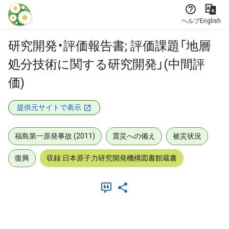
本文に飛ぶ
ヘルプ
English
研究開発・評価報告書; 評価課題「地層
処分技術に関する研究開発」(中間評
価)
提供元サイトで表示
福島第一原発事故 (2011)
震災への備え
被災状況
復興
収録:日本原子力研究開発機構図書館蔵書