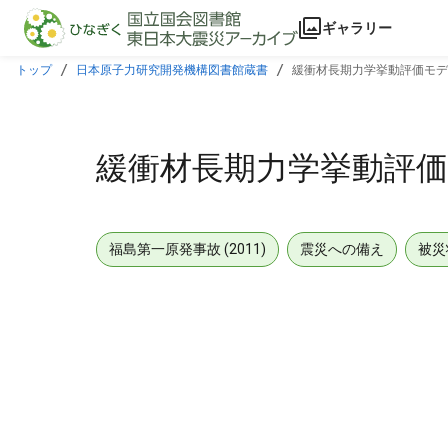
本文に飛ぶ
ギャラリー
トップ
日本原子力研究開発機構図書館蔵書
緩衝材長期力学挙動評価モデ
緩衝材長期力学挙動評
福島第一原発事故 (2011)
震災への備え
被災
メタデータ