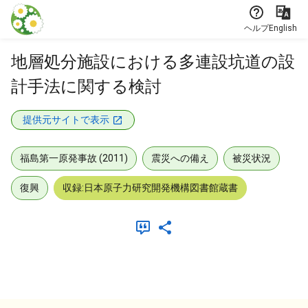
本文に飛ぶ
ヘルプ
English
地層処分施設における多連設坑道の設
計手法に関する検討
提供元サイトで表示
福島第一原発事故 (2011)
震災への備え
被災状況
復興
収録:日本原子力研究開発機構図書館蔵書
メタデータ