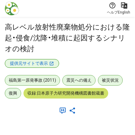
本文に飛ぶ
ヘルプ
English
高レベル放射性廃棄物処分における隆
起・侵食/沈降・堆積に起因するシナリ
オの検討
提供元サイトで表示
福島第一原発事故 (2011)
震災への備え
被災状況
復興
収録:日本原子力研究開発機構図書館蔵書