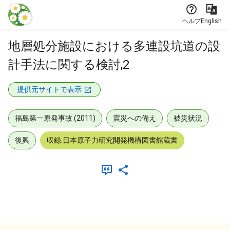
本文に飛ぶ
ヘルプ
English
地層処分施設における多連設坑道の設
計手法に関する検討,2
提供元サイトで表示
福島第一原発事故 (2011)
震災への備え
被災状況
復興
収録:日本原子力研究開発機構図書館蔵書
メタデータ