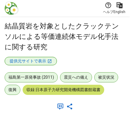
本文に飛ぶ
ヘルプ
English
結晶質岩を対象としたクラックテン
ソルによる等価連続体モデル化手法
に関する研究
提供元サイトで表示
福島第一原発事故 (2011)
震災への備え
被災状況
復興
収録:日本原子力研究開発機構図書館蔵書