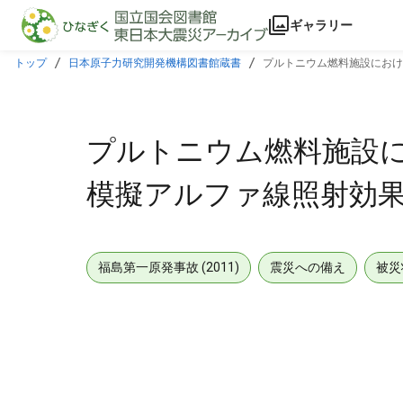
本文に飛ぶ
ギャラリー
トップ
日本原子力研究開発機構図書館蔵書
プルトニウム燃料施設におけ
プルトニウム燃料施設
模擬アルファ線照射効
福島第一原発事故 (2011)
震災への備え
被災