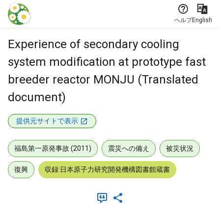
本文に飛ぶ
ヘルプ
English
Experience of secondary cooling
system modification at prototype fast
breeder reactor MONJU (Translated
document)
提供元サイトで表示
福島第一原発事故 (2011)
震災への備え
被災状況
復興
収録:日本原子力研究開発機構図書館蔵書