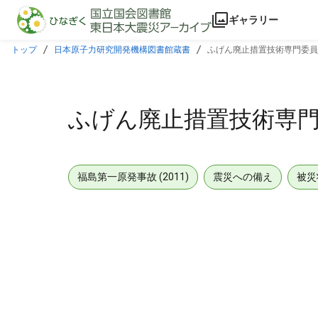
本文に飛ぶ
ギャラリー
トップ
日本原子力研究開発機構図書館蔵書
ふげん廃止措置技術専門委員
ふげん廃止措置技術専
福島第一原発事故 (2011)
震災への備え
被災
メタデータ