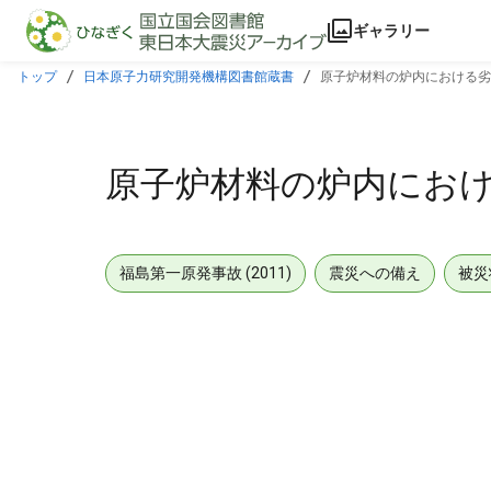
本文に飛ぶ
ギャラリー
トップ
日本原子力研究開発機構図書館蔵書
原子炉材料の炉内における劣化
原子炉材料の炉内におけ
福島第一原発事故 (2011)
震災への備え
被災
メタデータ